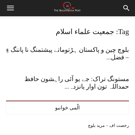
Tag: جمعیت علماء اسلام
بلوچ چین و پاکستان ہڑتوماتے پیشتمنگ نا پاننگ ءِ
– فضل...
مستونگ تراک: جے یو آئی راہشون حافظ
حمداللہ تون اوار یانزدہ...
الّمی خوانبو
رخصت اف – مرید بلوچ