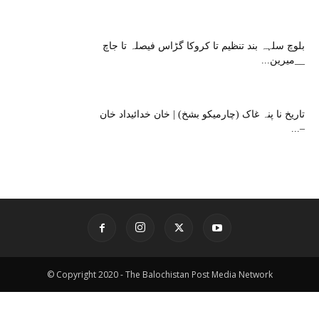
بلوچ سلہہ بند تنظیم تا کروکا گڑاس فیصلہ تا جاچ
__میرین...
تاریخ نا پنہ غاک (چارمیکو بشخ) | خان خدائیداد خان
–...
© Copyright 2020 - The Balochistan Post Media Network