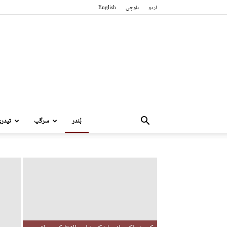
اردو
بلوچی
English
بُندر
سرگپ
تیدر