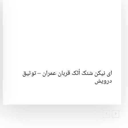
ای نیکن شنک اُٹک قربان عمران – توثیق
درویش