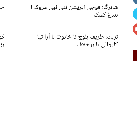
شاہرگ: فوجی آپریشن ئٹی ٹپی مروک آ
خض
بندغ کسک
تربت: ظریف بلوچ نا خاہوت نا اُرا تیا
کو
کاروائی تا برخلاف...
ہزا