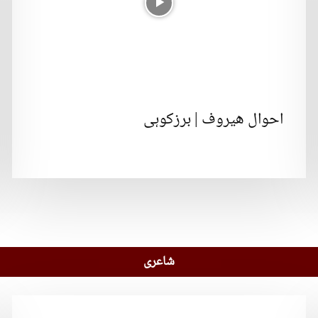
احوال ھیروف | برزکوہی
شاعری