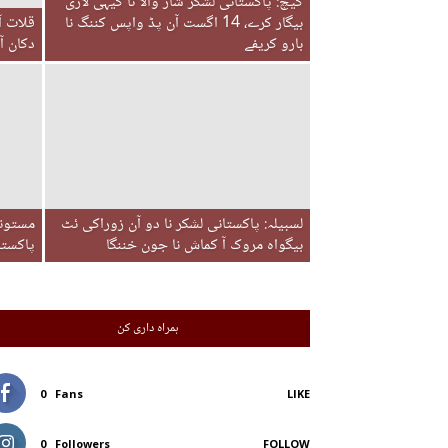
کیچ: پاکستانی لشکر شار والا تا کیہی لاری
بیگار کرے، 14 اگست آن پڈ واپس کننگ نا
قلات آ
بارو کریفے
دکان آ
لسبیلہ: پاکستانی لشکر نا دو آن زوراکی ئٹ
مستونگ
بیگواہ مروک آ کماش نا جون خننگا
پاکستا
ہمراہ داری کن
0
Fans
LIKE
0
Followers
FOLLOW