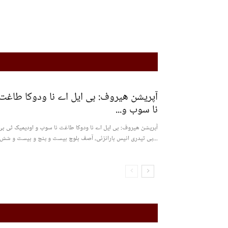
آپریشن ھیروف: بی ایل اے نا ودوکا طاغت
نا سوب و...
آپریشن ھیروف: بی ایل اے نا ودوکا طاغت نا سوب و اودیمیک ٹی بی
پی تیدری انیس بارانزئی، آصف بلوچ بیست و پنچ و بیست و شش...