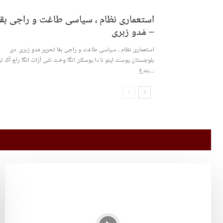
استعماری نظام ، سیاسی طاغت و راجی بقا
– مَدو زہری
استعماری نظام ، سیاسی طاغت و راجی بقا تحریر مَدو زہری دی
بلوچستان پوسٹ اینو نا دا پوسکن انگا وخت ئٹی آزات انگا راج آک تی
بندغ...