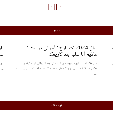
تیدری
سال 2024 ئٹ بلوچ ”آجوئی دوست“
بل
تنظیم آتا سلہہ بند کاریمک
سا
سال 2024 ئٹ تیوہ بلوچستان ئٹ سلہہ بند کاروائی تیٹ ترندی ئٹ
ودکی خننگ ئٹ بس، بلوچ ”آجوئی دوست“ تنظیم آک پاکستانی ریاست
درسد ودکی مس، ہرافتیٹ 4,515 پاکستانی فوجی کارندہ مرگ...
نا...
نوشتانک