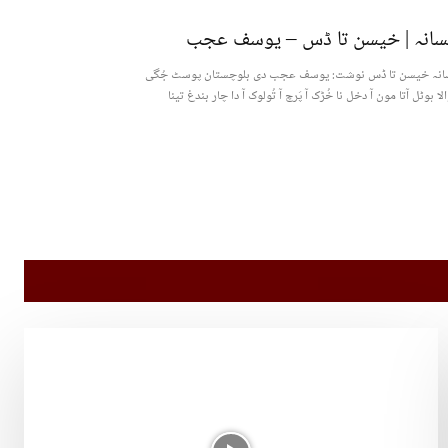
سانہ | خیسن تا ڈس – یوسف عجب
انہ خیسن تا ڈس نوشت: یوسف عجب دی بلوچستان پوسٹ جُگی