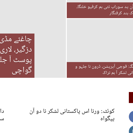
ن پد سوراب ئٹی ہم کرفیو خلنگا،
ک بند کرفنگار
چاغئے مڈی 
دزگیر، لاری
پوسٹ آ جلہ
: فوجی آپریشن، ڈرون نا جلہو و
گواچی
نی لشکر آ بم تراک
کوئٹہ: ورنا اس پاکستانی لشکر نا دو آن
دا
بیگواہ
سک