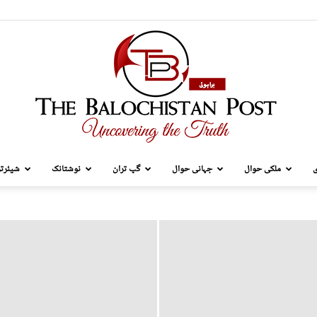
ی
ملکی حوال
جہانی حوال
گپ تران
نوشتانک
شیئرتر
TBP
Brahui