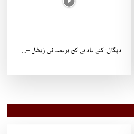
دپگال: کنے یاد بے کچ بریسہ نی زیشُل –...