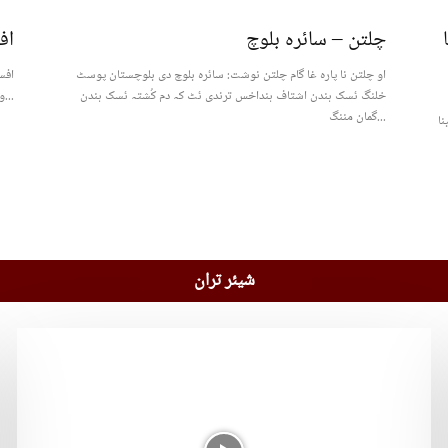
اف
افس
خلنگ ئسک ہندن اشتاف ہنداخس ترندی ئٹ کہ دم کُشتہ ئسک ہندن
والا ہوٹل آتا مون آ دخل نا خُڑک آ پَرچ آ تُولوک آ دا چار بندغ تینا...
گمان مننگ...
نا
شیئر تران