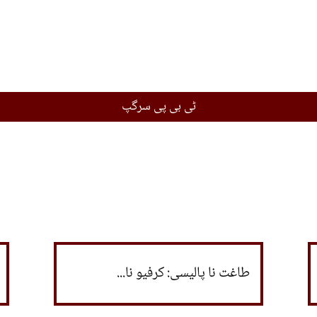
ٹی بی پی سرگپ
طاغت نا پالیسی: کرفیو نا...