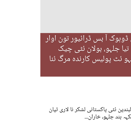
ڈوہوک آ بس ڈرائیور تون اوار
 تیا جلہو، بولان ئٹی چیک
و ئٹ پولیس کارندہ مرگ ئنا
لبندین ئٹی پاکستانی لشکر نا لاری تیان
ہہ بند جلہو، خاران...